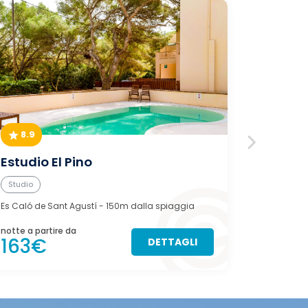
8.9
9.0
Estudio El Pino
Can A
Studio
Casa
Es Caló de Sant Agustí
- 150m dalla spiaggia
Es Pujols
- 
notte a partire da
notte a pa
163€
127€
DETTAGLI