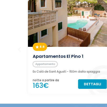
8.6
Apartamentos El Pino 1
Appartamento
Es Caló de Sant Agustí
- 150m dalla spiaggia
notte a partire da
163€
DETTAGLI