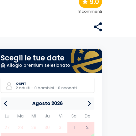
9.0
8 commenti
Scegli le tue date
Allogio premium selezionato
OSPITI
2 adulti - 0 bambini - 0 neonati
Agosto 2026
Lu
Ma
Mi
Ju
Vi
Sa
Do
27
28
29
30
31
1
2