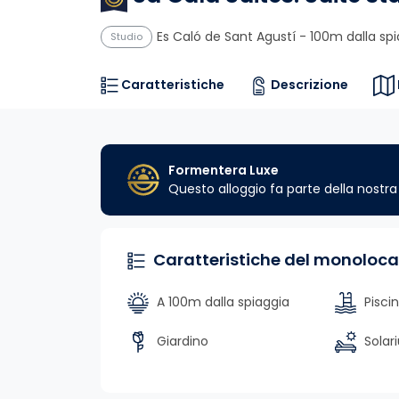
Es Caló de Sant Agustí
- 100m dalla spi
Studio
Caratteristiche
Descrizione
Formentera Luxe
Questo alloggio fa parte della nost
Caratteristiche del monoloca
A 100m dalla spiaggia
Pisci
Giardino
Solar