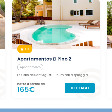
8.3
Apartamentos El Pino 2
Appartamento
Es Caló de Sant Agustí
- 150m dalla spiaggia
notte a partire da
165€
DETTAGLI