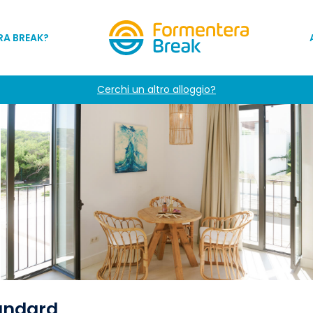
RA BREAK?
Cerchi un altro alloggio?
tandard