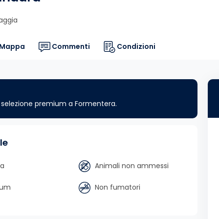
aggia
Mappa
Commenti
Condizioni
ra selezione premium a Formentera.
le
na
Animali non ammessi
ium
Non fumatori