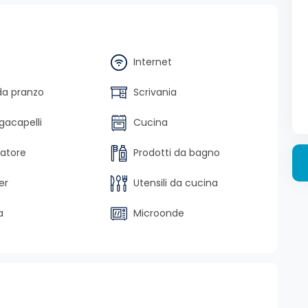
Internet
da pranzo
Scrivania
gacapelli
Cucina
latore
Prodotti da bagno
er
Utensili da cucina
a
Microonde