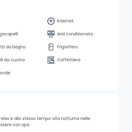
Internet
gacapelli
Aria condizionata
tti da bagno
Frigorifero
li da cucina
Caffettiera
oonde
 relax e allo stesso tempo vita notturna nelle
essere con spa.