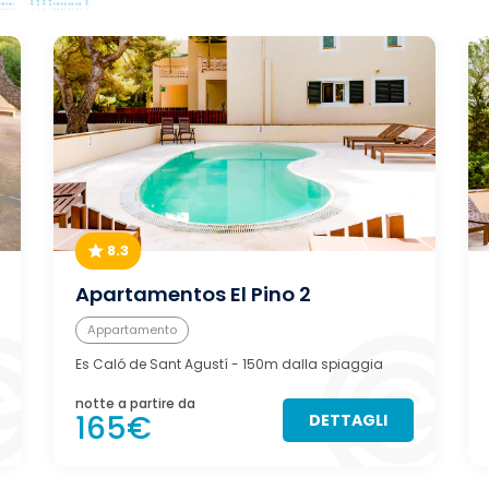
8.3
Apartamentos El Pino 2
Appartamento
Es Caló de Sant Agustí
- 150m dalla spiaggia
notte a partire da
165€
DETTAGLI