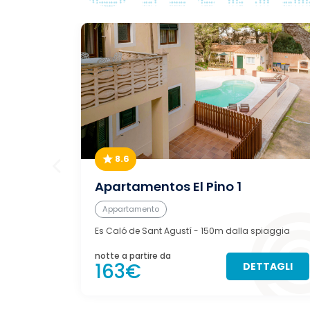
8.6
Apartamentos El Pino 1
Appartamento
Es Caló de Sant Agustí
- 150m dalla spiaggia
notte a partire da
163€
DETTAGLI