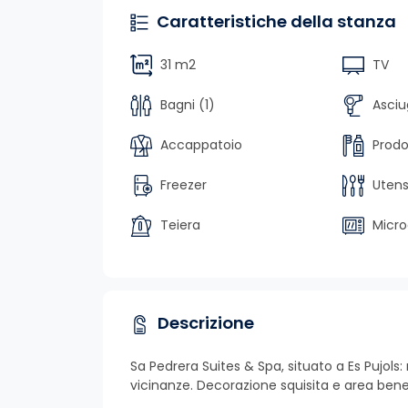
Caratteristiche della stanza
31 m2
TV
Bagni (1)
Asciu
Accappatoio
Prodo
Freezer
Utensi
Teiera
Micr
Descrizione
Sa Pedrera Suites & Spa, situato a Es Pujols:
vicinanze. Decorazione squisita e area ben