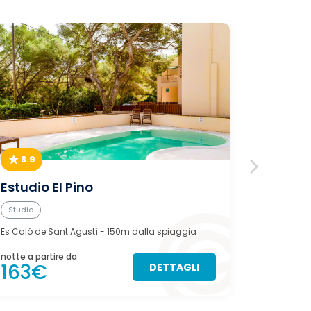
8.9
9.0
Estudio El Pino
Can A
Studio
Casa
Es Caló de Sant Agustí
- 150m dalla spiaggia
Es Pujols
- 
notte a partire da
notte a pa
163€
127€
DETTAGLI