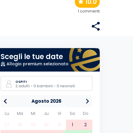
10.0
1 commenti
Scegli le tue date
Allogio premium selezionato
OSPITI
2 adulti - 0 bambini - 0 neonati
Agosto 2026
Lu
Ma
Mi
Ju
Vi
Sa
Do
27
28
29
30
31
1
2