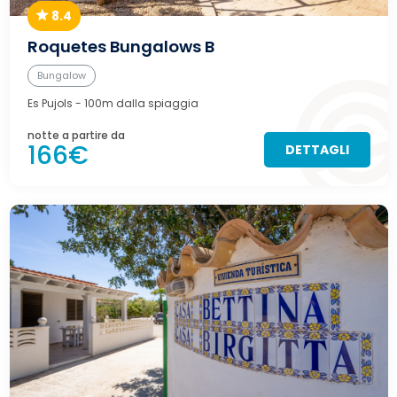
8.4
Roquetes Bungalows B
Bungalow
Es Pujols
- 100m dalla spiaggia
notte a partire da
166€
DETTAGLI