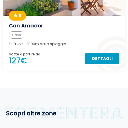
9
Can Amador
Casa
Es Pujols
- 1000m dalla spiaggia
notte a partire da
127€
DETTAGLI
Scopri altre zone