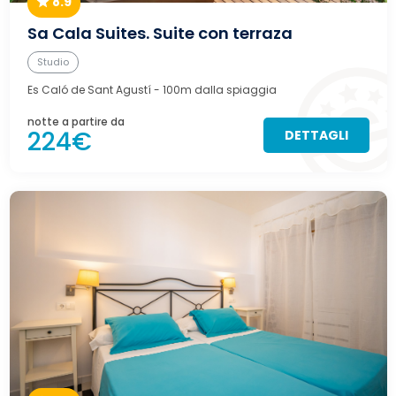
8.9
Sa Cala Suites. Suite con terraza
Studio
Es Caló de Sant Agustí
- 100m dalla spiaggia
notte a partire da
224€
DETTAGLI