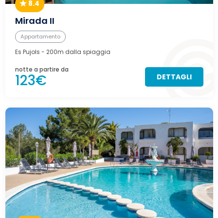
8.4
Mirada II
Appartamento
Es Pujols
- 200m dalla spiaggia
notte a partire da
123€
DETTAGLI