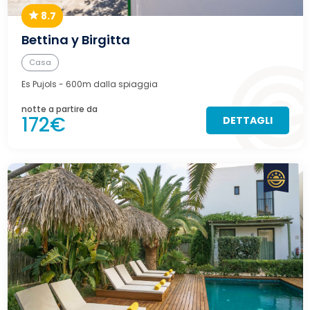
8.7
Bettina y Birgitta
Casa
Es Pujols
- 600m dalla spiaggia
notte a partire da
172€
DETTAGLI