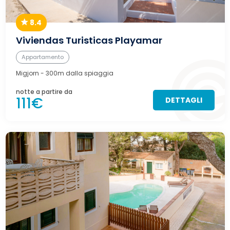
8.4
Viviendas Turisticas Playamar
Appartamento
Migjorn
- 300m dalla spiaggia
notte a partire da
111€
DETTAGLI