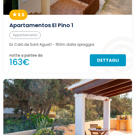
8.6
Apartamentos El Pino 1
Appartamento
Es Caló de Sant Agustí
- 150m dalla spiaggia
notte a partire da
163€
DETTAGLI