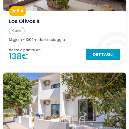
8.4
Los Olivos II
Casa
Migjorn
- 1000m dalla spiaggia
notte a partire da
138€
DETTAGLI