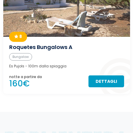
8
Roquetes Bungalows A
Bungalow
Es Pujols
- 100m dalla spiaggia
notte a partire da
160€
DETTAGLI