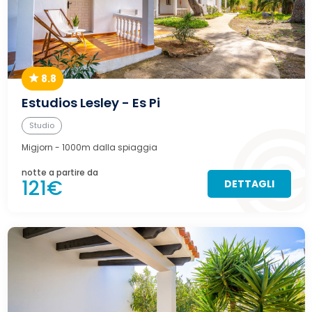
8.8
Estudios Lesley - Es Pi
Studio
Migjorn
- 1000m dalla spiaggia
notte a partire da
121€
DETTAGLI