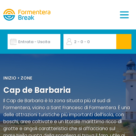
Entrata - Uscita
2
- 0
- 0
INIZIO
>
ZONE
Cap de Barbaria
Il Cap de Barbaria è la zona situata più al sud di
Formentera, vicino a Sant Francesc di Formentera. È una
delle attrazioni turistiche più importanti dell’isola, con
boschi, aree coltivate e un litorale marittimo ricco di
grotte e angoli caratteristici che si affacciano sul
mare.Nella punta della scogliera si trova il faro, utile ai