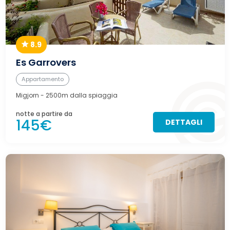
8.9
Es Garrovers
Appartamento
Migjorn
- 2500m dalla spiaggia
notte a partire da
145€
DETTAGLI