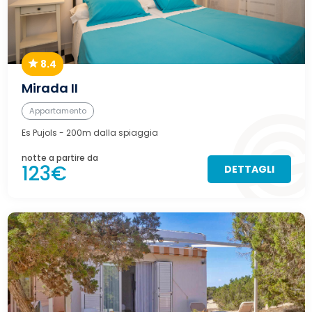
8.4
Mirada II
Appartamento
Es Pujols
- 200m dalla spiaggia
notte a partire da
123€
DETTAGLI