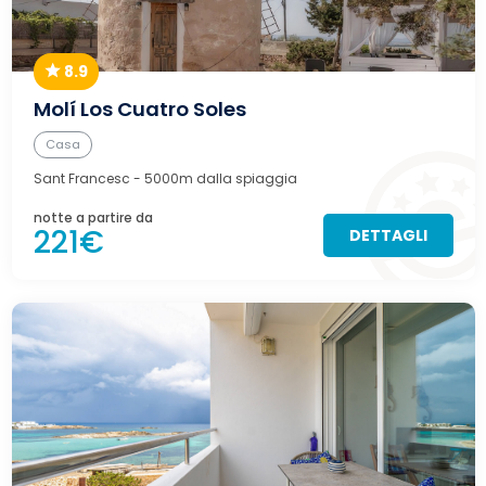
8.9
Molí Los Cuatro Soles
Casa
Sant Francesc
- 5000m dalla spiaggia
notte a partire da
221€
DETTAGLI