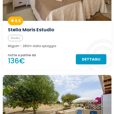
8.6
Stella Maris Estudio
Studio
Migjorn
- 280m dalla spiaggia
notte a partire da
136€
DETTAGLI