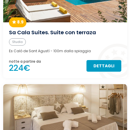
8.9
Sa Cala Suites. Suite con terraza
Studio
Es Caló de Sant Agustí
- 100m dalla spiaggia
notte a partire da
224€
DETTAGLI